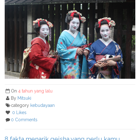
On
4 tahun yang lalu
By
Mitsuki
category
kebudayaan
0 Likes
0 Comments
8 fakta menarik geisha yang perlu kamu