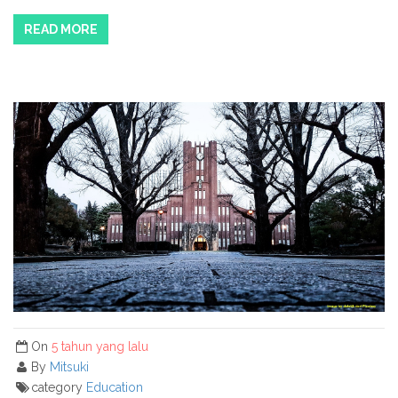
READ MORE
On
5 tahun yang lalu
By
Mitsuki
category
Education