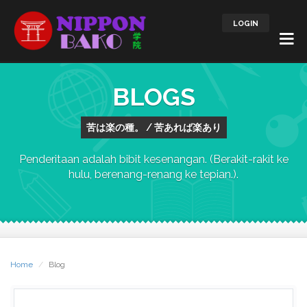
LOGIN
BLOGS
苦は楽の種。 / 苦あれば楽あり
Penderitaan adalah bibit kesenangan. (Berakit-rakit ke
hulu, berenang-renang ke tepian.).
Home
Blog