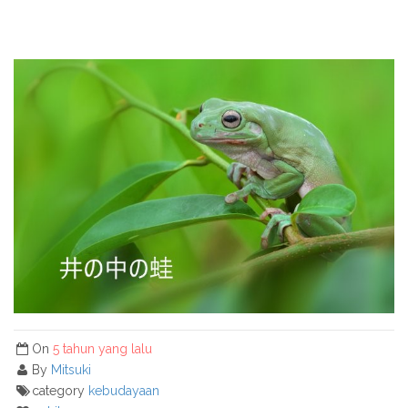
On
5 tahun yang lalu
By
Mitsuki
category
kebudayaan