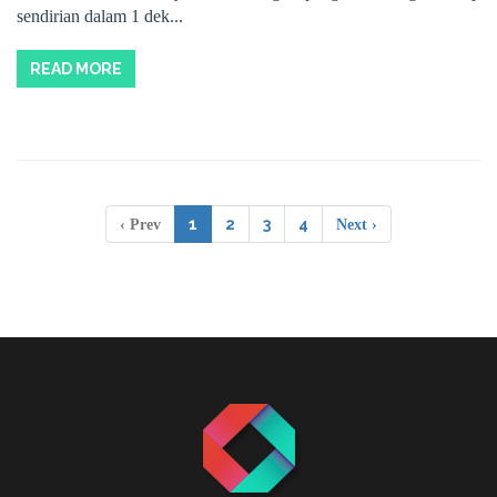
sendirian dalam 1 dek...
READ MORE
1
2
3
4
‹ Prev
Next ›