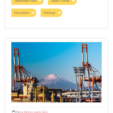
Japanese Food
Japan Travel
Education
Mitologi
On
4 tahun yang lalu