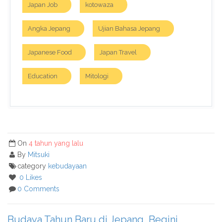
Japan Job
kotowaza
Angka Jepang
Ujian Bahasa Jepang
Japanese Food
Japan Travel
Education
Mitologi
On
4 tahun yang lalu
By
Mitsuki
category
kebudayaan
0 Likes
0 Comments
Budaya Tahun Baru di Jepang, Begini