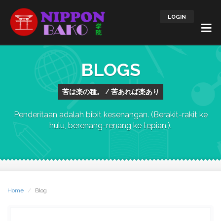
LOGIN
BLOGS
苦は楽の種。 / 苦あれば楽あり
Penderitaan adalah bibit kesenangan. (Berakit-rakit ke
hulu, berenang-renang ke tepian.).
Home
Blog