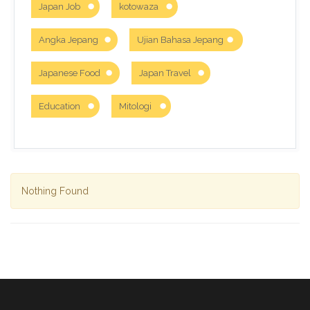
Japan Job
kotowaza
Angka Jepang
Ujian Bahasa Jepang
Japanese Food
Japan Travel
Education
Mitologi
Nothing Found