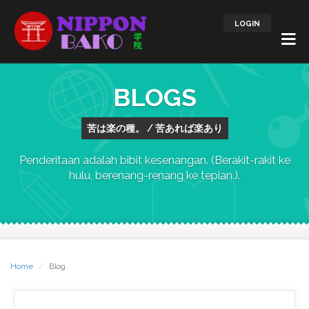
LOGIN
BLOGS
苦は楽の種。 / 苦あれば楽あり
Penderitaan adalah bibit kesenangan. (Berakit-rakit ke
hulu, berenang-renang ke tepian.).
Home
Blog