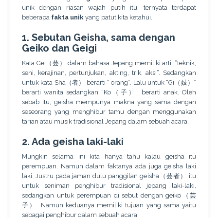
unik dengan riasan wajah putih itu, ternyata terdapat
beberapa
fakta unik
yang patut kita ketahui.
1. Sebutan Geisha, sama dengan
Geiko dan Geigi
Kata Gei（芸） dalam bahasa Jepang memiliki artii “teknik,
seni, kerajinan, pertunjukan, akting, trik, aksi”. Sedangkan
untuk kata Sha（者） berarti “ orang”. Lalu untuk “Gi（妓）”
berarti wanita sedangkan “Ko（子）” berarti anak. Oleh
sebab itu, geisha mempunya makna yang sama dengan
seseorang yang menghibur tamu dengan menggunakan
tarian atau musik tradisional Jepang dalam sebuah acara.
2. Ada geisha laki-laki
Mungkin selama ini kita hanya tahu kalau geisha itu
perempuan. Namun dalam faktanya ada juga geisha laki
laki. Justru pada jaman dulu panggilan geisha（芸者） itu
untuk seniman penghibur tradisional jepang laki-laki,
sedangkan untuk perempuan di sebut dengan geiko（芸
子）. Namun keduanya memiliki tujuan yang sama yaitu
sebagai penghibur dalam sebuah acara.