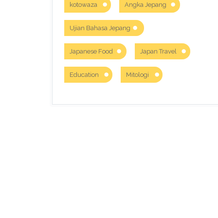
kotowaza
Angka Jepang
Ujian Bahasa Jepang
Japanese Food
Japan Travel
Education
Mitologi