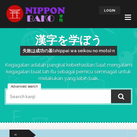
LOGIN
漢字を学ぼう
失敗は成功の基(shippai wa seikou no moto) n
Kegagalan adalah pangkal keberhasilan.Saat mengalami
kegagalan buat lah itu sebagai pemicu semnagat untuk
melakukan yang lebih baik.
Advanced search
All