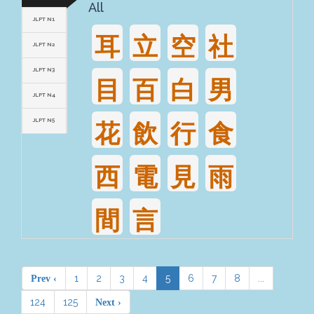
All
JLPT N1
耳
立
空
社
JLPT N2
JLPT N3
目
百
白
男
JLPT N4
JLPT N5
花
飲
行
食
西
電
見
雨
間
言
1
2
3
4
5
6
7
8
...
Prev ‹
124
125
Next ›