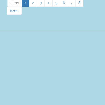
1
2
3
4
5
6
7
8
‹ Prev
Next ›