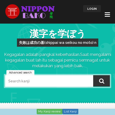
LOGIN
漢字を学ぼう
失敗は成功の基(shippai wa seikou no moto) n
Kegagalan adalah pangkal keberhasilan.Saat mengalami
kegagalan buat lah itu sebagai pemicu semnagat untuk
melakukan yang lebih baik.
Advanced search
My Kanji review
List Kanji