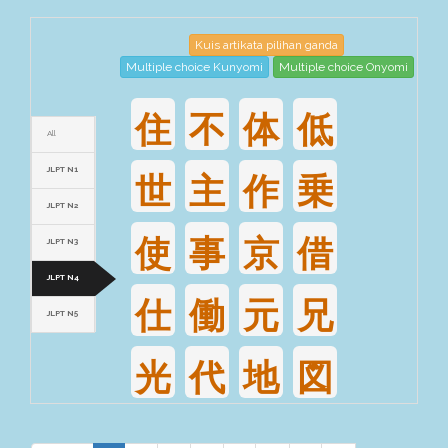
Kuis artikata pilihan ganda
Multiple choice Kunyomi
Multiple choice Onyomi
住
不
体
低
All
JLPT N1
世
主
作
乗
JLPT N2
使
事
京
借
JLPT N3
JLPT N4
仕
働
元
兄
JLPT N5
光
代
地
図