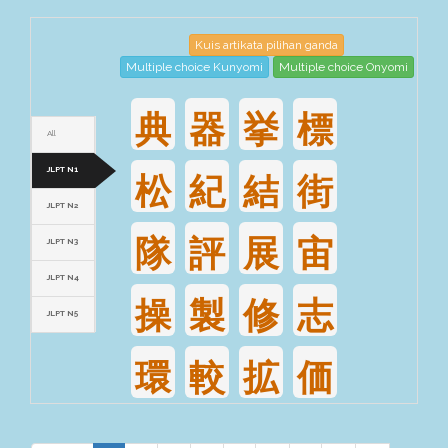
Kuis artikata pilihan ganda
Multiple choice Kunyomi
Multiple choice Onyomi
典
器
挙
標
All
JLPT N1
松
紀
結
街
JLPT N2
隊
評
展
宙
JLPT N3
JLPT N4
操
製
修
志
JLPT N5
環
較
拡
価