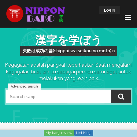
LOGIN
漢字を学ぼう
失敗は成功の基(shippai wa seikou no moto) n
Kegagalan adalah pangkal keberhasilan.Saat mengalami
kegagalan buat lah itu sebagai pemicu semnagat untuk
melakukan yang lebih baik.
Advanced search
My Kanji review
List Kanji