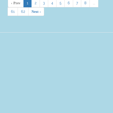
1
2
3
4
5
6
7
8
...
‹ Prev
61
62
Next ›