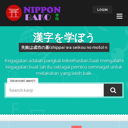
LOGIN
漢字を学ぼう
失敗は成功の基(shippai wa seikou no moto) n
Kegagalan adalah pangkal keberhasilan.Saat mengalami
kegagalan buat lah itu sebagai pemicu semnagat untuk
melakukan yang lebih baik.
Advanced search