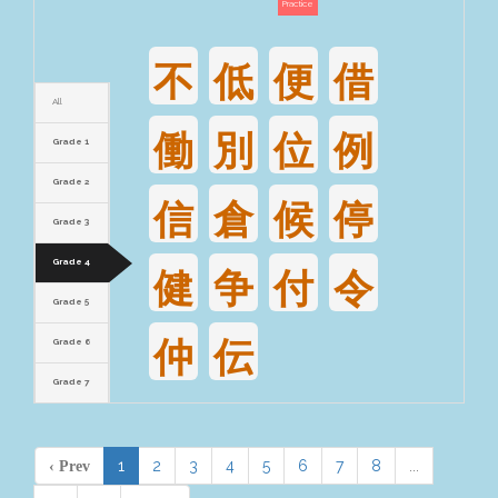
Practice
不
低
便
借
All
働
別
位
例
Grade 1
Grade 2
信
倉
候
停
Grade 3
Grade 4
健
争
付
令
Grade 5
仲
伝
Grade 6
Grade 7
1
2
3
4
5
6
7
8
...
‹ Prev