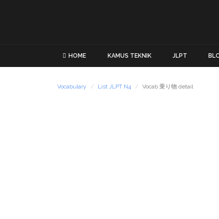
HOME
KAMUS TEKNIK
JLPT
BL
Vocabulary
List JLPT N4
Vocab 乗り物 detail