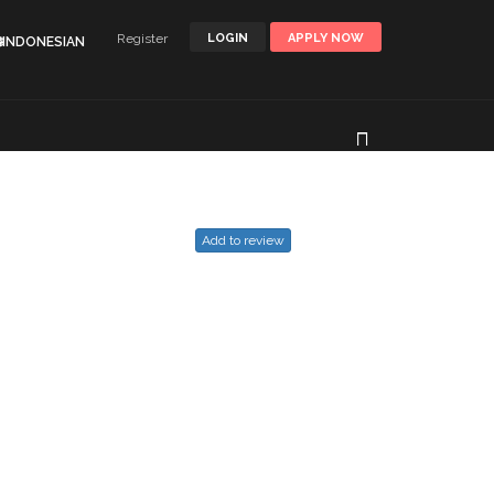
Register
LOGIN
APPLY NOW
🌐INDONESIAN
Add to review