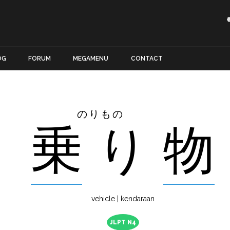
OG
FORUM
MEGAMENU
CONTACT
のりもの
乗
り
物
vehicle | kendaraan
JLPT N4