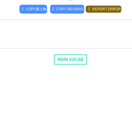
COPY
乗り物
COPY MEANING
REPORT ERROR
MAIN VOCAB