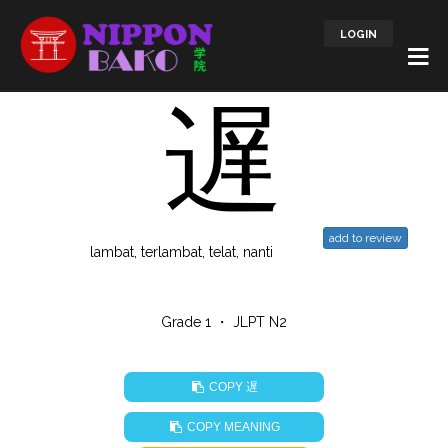
LOGIN
遅
add to review
lambat, terlambat, telat, nanti
Grade 1 ・ JLPT N2
遅
COPY
COPY MEANING