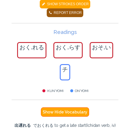
SHOW STROKES ORDER
REPORT ERROR
Readings
おく.れる
おく.らす
おそ.い
チ
KUN'YOMI
ON'YOMI
Show Hide Vocabulary
出遅れる
でおくれる to get a late start(Ichidan verb, iv)