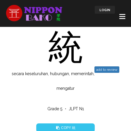
LOGIN
統
add to review
secara keseluruhan, hubungan, memerintah,
mengatur
Grade 5 ・ JLPT N1
統
COPY