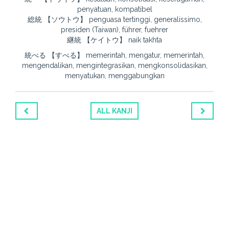
penyatuan, kompatibel
総統 【ソウトウ】 penguasa tertinggi, generalissimo,
presiden (Taiwan), führer, fuehrer
継統 【ケイトウ】 naik takhta
統べる 【すべる】 memerintah, mengatur, memerintah,
mengendalikan, mengintegrasikan, mengkonsolidasikan,
menyatukan, menggabungkan
ALL KANJI