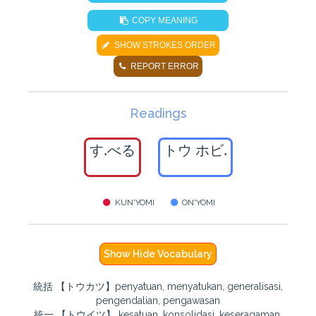
COPY MEANING
SHOW STROKES ORDER
REPORT ERROR
Readings
す.べる
トウ ホビ.
KUN'YOMI
ON'YOMI
Show Hide Vocabulary
統括 【トウカツ】penyatuan, menyatukan, generalisasi,
pengendalian, pengawasan
統一 【トウイツ】 kesatuan, konsolidasi, keseragaman,