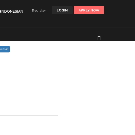
Register
LOGIN
APPLY NOW
🌐INDONESIAN
eview