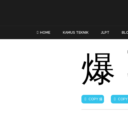
HOME
KAMUS TEKNIK
JLPT
BL
爆
爆
COPY
COPY