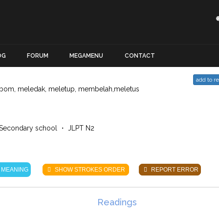
OG
FORUM
MEGAMENU
CONTACT
add to r
bom, meledak, meletup, membelah,meletus
Secondary school ・ JLPT N2
 MEANING
SHOW STROKES ORDER
REPORT ERROR
Readings