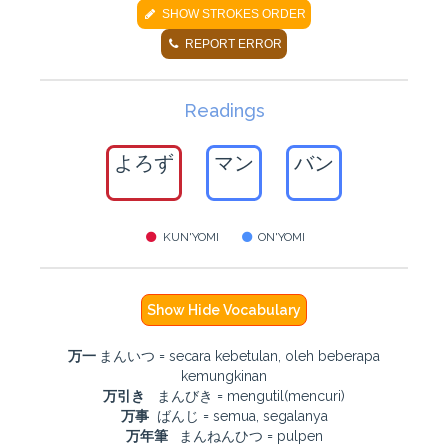
SHOW STROKES ORDER
REPORT ERROR
Readings
よろず
マン
バン
KUN'YOMI
ON'YOMI
Show Hide Vocabulary
万一
まんいつ = secara kebetulan, oleh beberapa
kemungkinan
万引き
まんびき = mengutil(mencuri)
万事
ばんじ = semua, segalanya
万年筆
まんねんひつ = pulpen