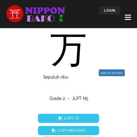
LOGIN
万
add to review
Sepuluh ribu
Grade 2 ・ JLPT N5
万
COPY
COPY MEANING