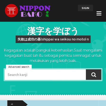
SIGIN
漢字を学ぼう
失敗は成功の基(shippai wa seikou no moto) n
Kegagalan adalah pangkal keberhasilan.Saat mengalami
kegagalan buat lah itu sebagai pemicu semnagat untuk
melakukan yang lebih baik.
Advanced search
All