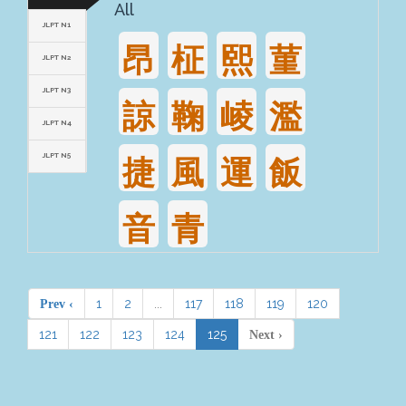
All
JLPT N1
昂
柾
熙
菫
JLPT N2
JLPT N3
諒
鞠
崚
濫
JLPT N4
JLPT N5
捷
風
運
飯
音
青
1
2
...
117
118
119
120
Prev ‹
121
122
123
124
125
Next ›